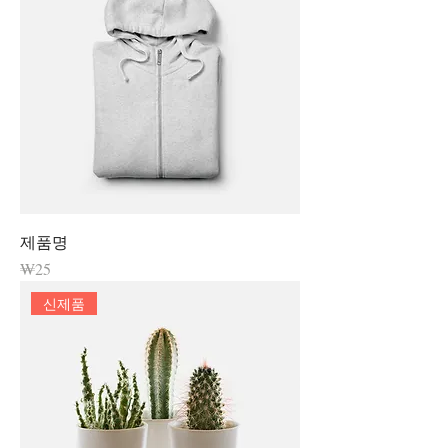
제품명
가격
₩25
신제품