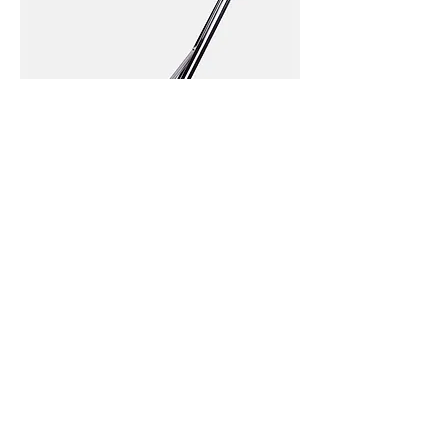
제품명
가격
₩130