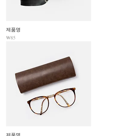
제품명
가격
₩85
제품명