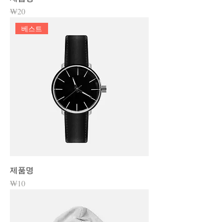
가격
₩20
베스트
제품명
가격
₩10