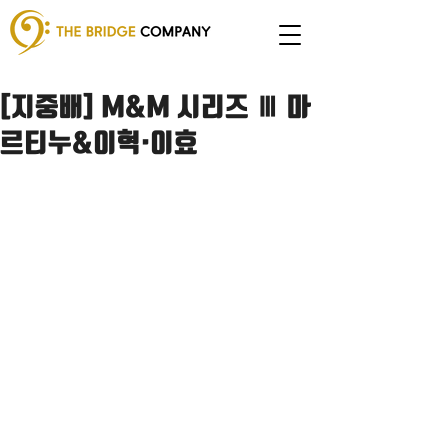
[지중배] M&M 시리즈 Ⅲ 마
르티누&이혁·이효