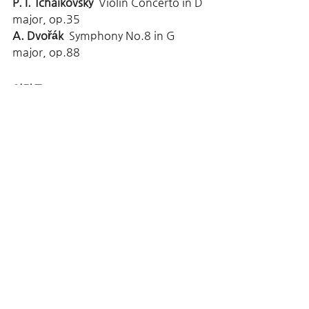
P. I. Tchaikovsky
  Violin Concerto in D 
major, op.35 
A. Dvořák
  Symphony No.8 in G 
major, op.88
입장료 
R석 10,000원 / S석 7,000원 
공연정보 확인 및 예매사이트 링크 >>
https://bit.ly/3hALgX8
댓글
댓글을 입력하세요.