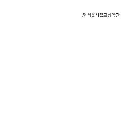
ⓒ 서울시립교향악단