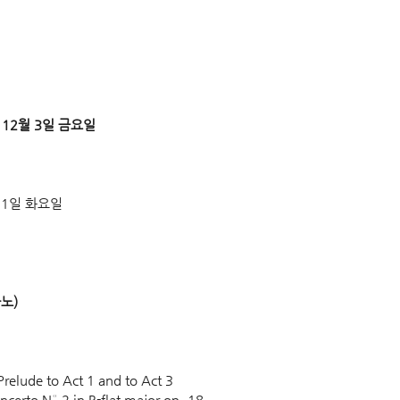
 12월 3일 금요일 
31일 화요일 
노)
Prelude to Act 1 and to Act 3
ncerto N° 2 in B-flat major op. 18 