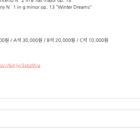
y N° 1 in g minor op. 13 "Winter Dreams"
00원 / A석 30,000원 / B석 20,000원 / C석 10,000원
ps://bit.ly/3xbz9Va