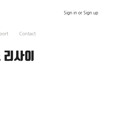
Sign in or Sign up
port
Contact
노 리사이